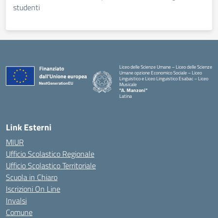
studenti
Liceo delle Scienze Umane – Liceo delle Scienze
Umane opzione Economico Sociale – Liceo
Linguistico e Liceo Linguistico Esabac – Liceo
Musicale
"A. Manzoni"
Latina
Link Esterni
MIUR
Ufficio Scolastico Regionale
Ufficio Scolastico Territoriale
Scuola in Chiaro
Iscrizioni On Line
Invalsi
Comune