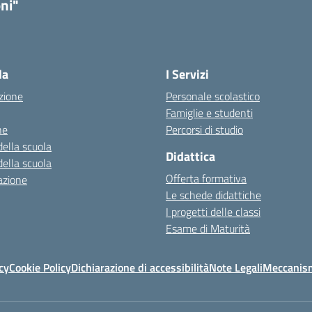
ni"
la
I Servizi
zione
Personale scolastico
Famiglie e studenti
ne
Percorsi di studio
della scuola
Didattica
della scuola
Offerta formativa
azione
Le schede didattiche
I progetti delle classi
Esame di Maturità
cy
Cookie Policy
Dichiarazione di accessibilità
Note Legali
Meccanism