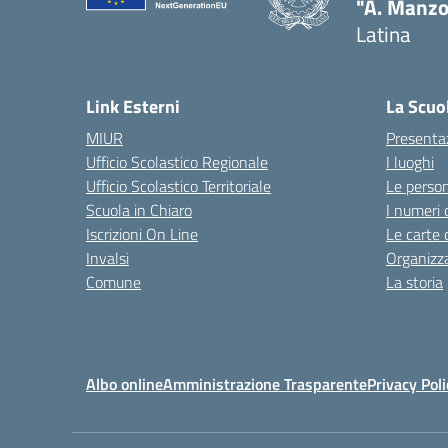
"A. Manzo
Latina
Link Esterni
La Scuo
MIUR
Presenta
Ufficio Scolastico Regionale
I luoghi
Ufficio Scolastico Territoriale
Le perso
Scuola in Chiaro
I numeri 
Iscrizioni On Line
Le carte 
Invalsi
Organizz
Comune
La storia
Albo online
Amministrazione Trasparente
Privacy Poli