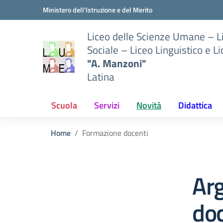
Vai ai contenuti
Vai al menu di navigazione
Vai al footer
Ministero dell'Istruzione e del Merito
Liceo delle Scienze Umane – 
Sociale – Liceo Linguistico e L
"A. Manzoni"
Latina
Scuola
Servizi
Novità
Didattica
Home
Formazione docenti
Ar
doc