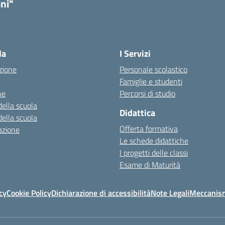
ni"
la
I Servizi
zione
Personale scolastico
Famiglie e studenti
ne
Percorsi di studio
della scuola
Didattica
della scuola
Offerta formativa
azione
Le schede didattiche
I progetti delle classi
Esame di Maturità
cy
Cookie Policy
Dichiarazione di accessibilità
Note Legali
Meccanism