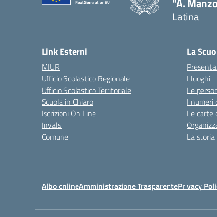
"A. Manzo
Latina
Link Esterni
La Scuo
MIUR
Presenta
Ufficio Scolastico Regionale
I luoghi
Ufficio Scolastico Territoriale
Le perso
Scuola in Chiaro
I numeri 
Iscrizioni On Line
Le carte 
Invalsi
Organizz
Comune
La storia
Albo online
Amministrazione Trasparente
Privacy Poli