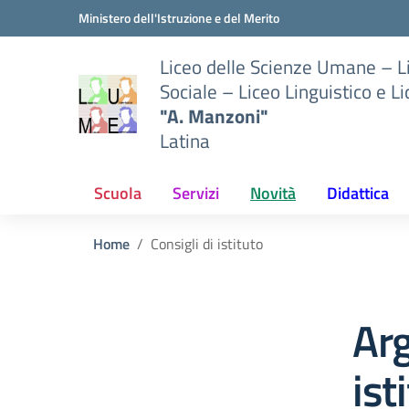
Vai ai contenuti
Vai al menu di navigazione
Vai al footer
Ministero dell'Istruzione e del Merito
Liceo delle Scienze Umane – 
Sociale – Liceo Linguistico e L
"A. Manzoni"
Latina
Scuola
Servizi
Novità
Didattica
Home
Consigli di istituto
Arg
ist