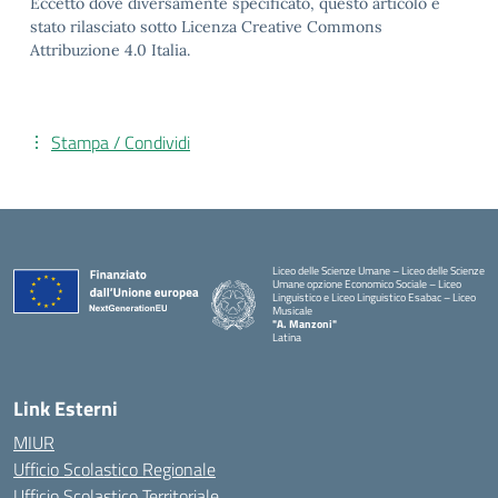
Eccetto dove diversamente specificato, questo articolo è
stato rilasciato sotto Licenza Creative Commons
Attribuzione 4.0 Italia.
Stampa / Condividi
Liceo delle Scienze Umane – Liceo delle Scienze
Umane opzione Economico Sociale – Liceo
Linguistico e Liceo Linguistico Esabac – Liceo
Musicale
"A. Manzoni"
Latina
Link Esterni
MIUR
Ufficio Scolastico Regionale
Ufficio Scolastico Territoriale