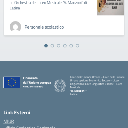
all’Orchestra del Liceo Musicale “A. Manzoni” di
Latina
Personale scolastico
Liceo delle Scienze Umane – Liceo delle Scienze
Umane opzione Economico Sociale – Liceo
Linguistico e Liceo Linguistico Esabac – Liceo
Musicale
"A. Manzoni"
Latina
Link Esterni
MIUR