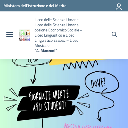
Vai ai contenuti
Vai al menu di navigazione
Vai al footer
Ministero dell'Istruzione e del Merito
Liceo delle Scienze Umane –
Liceo delle Scienze Umane
opzione Economico Sociale –
Liceo Linguistico e Liceo
Linguistico Esabac – Liceo
Musicale
"A. Manzoni"