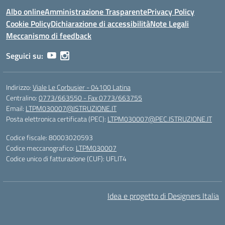
Albo online
Amministrazione Trasparente
Privacy Policy
Cookie Policy
Dichiarazione di accessibilità
Note Legali
Meccanismo di feedback
Seguici su:
Indirizzo:
Viale Le Corbusier - 04100 Latina
Centralino:
0773/663550 - Fax 0773/663755
Email:
LTPM030007@ISTRUZIONE.IT
Posta elettronica certificata (PEC):
LTPM030007@PEC.ISTRUZIONE.IT
Codice fiscale: 80003020593
Codice meccanografico:
LTPM030007
Codice unico di fatturazione (CUF): UFLIT4
Idea e progetto di Designers Italia