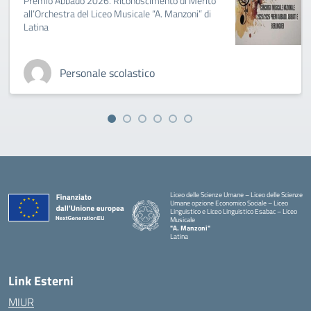
Premio Abbado 2026. Riconoscimento di Merito
all’Orchestra del Liceo Musicale “A. Manzoni” di
Latina
Personale scolastico
Liceo delle Scienze Umane – Liceo delle Scienze
Umane opzione Economico Sociale – Liceo
Linguistico e Liceo Linguistico Esabac – Liceo
Musicale
"A. Manzoni"
Latina
Link Esterni
MIUR