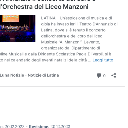
o:
20.12.2023
-
Revisione:
20.12.2023