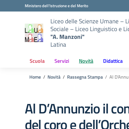
Vai ai contenuti
Vai al menu di navigazione
Vai al footer
Ministero dell'Istruzione e del Merito
Liceo delle Scienze Umane – 
Sociale – Liceo Linguistico e L
"A. Manzoni"
Latina
Scuola
Servizi
Novità
Didattica
Home
Novità
Rassegna Stampa
Al D’Annun
Al D’Annunzio il co
del coro e dell’Orch