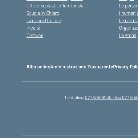
Ufficio Scolastico Territoriale
Le perso
Scuola in Chiaro
I numeri 
Iscrizioni On Line
Le carte 
Invalsi
Organizz
Comune
La storia
Albo online
Amministrazione Trasparente
Privacy Poli
Centralino:
0773/663550 - Fax 0773/6