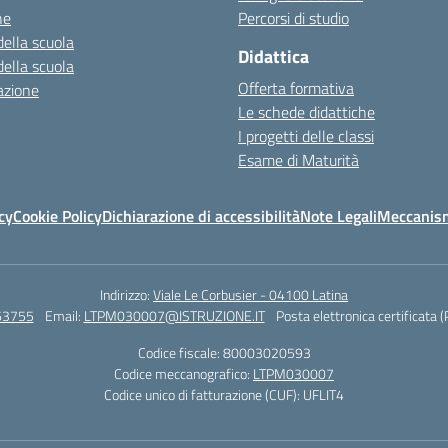
ne
Percorsi di studio
della scuola
Didattica
della scuola
Offerta formativa
azione
Le schede didattiche
I progetti delle classi
Esame di Maturità
cy
Cookie Policy
Dichiarazione di accessibilità
Note Legali
Meccanism
Indirizzo:
Viale Le Corbusier - 04100 Latina
63755
Email:
LTPM030007@ISTRUZIONE.IT
Posta elettronica certificata 
Codice fiscale: 80003020593
Codice meccanografico:
LTPM030007
Codice unico di fatturazione (CUF): UFLIT4