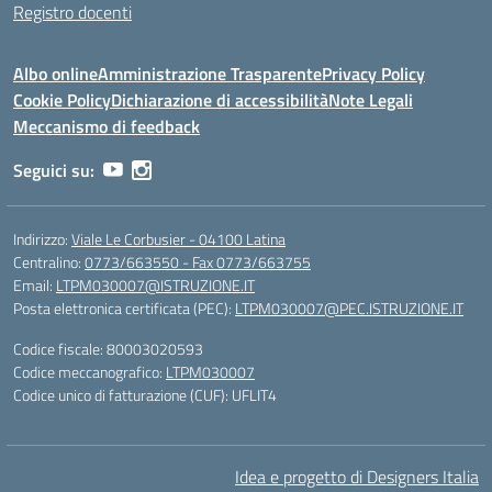
Registro docenti
Albo online
Amministrazione Trasparente
Privacy Policy
Cookie Policy
Dichiarazione di accessibilità
Note Legali
Meccanismo di feedback
Seguici su:
Indirizzo:
Viale Le Corbusier - 04100 Latina
Centralino:
0773/663550 - Fax 0773/663755
Email:
LTPM030007@ISTRUZIONE.IT
Posta elettronica certificata (PEC):
LTPM030007@PEC.ISTRUZIONE.IT
Codice fiscale: 80003020593
Codice meccanografico:
LTPM030007
Codice unico di fatturazione (CUF): UFLIT4
Idea e progetto di Designers Italia