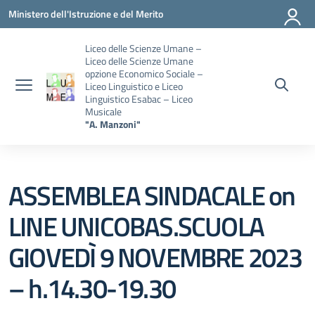
Vai ai contenuti
Vai al menu di navigazione
Vai al footer
Ministero dell'Istruzione e del Merito
Liceo delle Scienze Umane –
Liceo delle Scienze Umane
opzione Economico Sociale –
Liceo Linguistico e Liceo
Linguistico Esabac – Liceo
Musicale
"A. Manzoni"
ASSEMBLEA SINDACALE on
LINE UNICOBAS.SCUOLA
GIOVEDÌ 9 NOVEMBRE 2023
– h.14.30-19.30