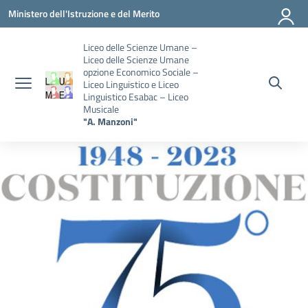
Vai ai contenuti
Vai al menu di navigazione
Vai al footer
Ministero dell'Istruzione e del Merito
Liceo delle Scienze Umane –
Liceo delle Scienze Umane
opzione Economico Sociale –
Liceo Linguistico e Liceo
Linguistico Esabac – Liceo
Musicale
"A. Manzoni"