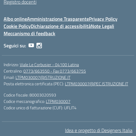
Registro docenti
Albo online
Amministrazione Trasparente
Privacy Policy
Cookie Policy
Dichiarazione di accessibilità
Note Legali
Meccanismo di feedback
Seguici su:
Indirizzo:
Viale Le Corbusier - 04100 Latina
Centralino:
0773/663550 - Fax 0773/663755
Email:
LTPM030007@ISTRUZIONE.IT
Posta elettronica certificata (PEC):
LTPM030007@PEC.ISTRUZIONE.IT
Codice fiscale: 80003020593
Codice meccanografico:
LTPM030007
Codice unico di fatturazione (CUF): UFLIT4
Idea e progetto di Designers Italia