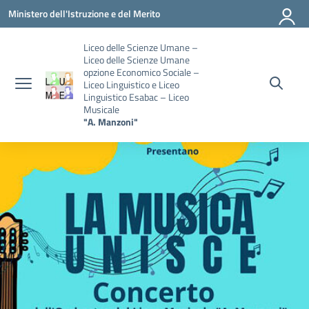
Vai ai contenuti
Vai al menu di navigazione
Vai al footer
Ministero dell'Istruzione e del Merito
Liceo delle Scienze Umane –
Liceo delle Scienze Umane
opzione Economico Sociale –
Liceo Linguistico e Liceo
Linguistico Esabac – Liceo
Musicale
"A. Manzoni"