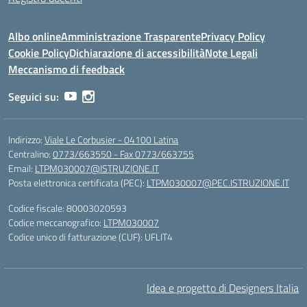
Albo online
Amministrazione Trasparente
Privacy Policy
Cookie Policy
Dichiarazione di accessibilità
Note Legali
Meccanismo di feedback
Seguici su:
Indirizzo:
Viale Le Corbusier - 04100 Latina
Centralino:
0773/663550 - Fax 0773/663755
Email:
LTPM030007@ISTRUZIONE.IT
Posta elettronica certificata (PEC):
LTPM030007@PEC.ISTRUZIONE.IT
Codice fiscale: 80003020593
Codice meccanografico:
LTPM030007
Codice unico di fatturazione (CUF): UFLIT4
Idea e progetto di Designers Italia