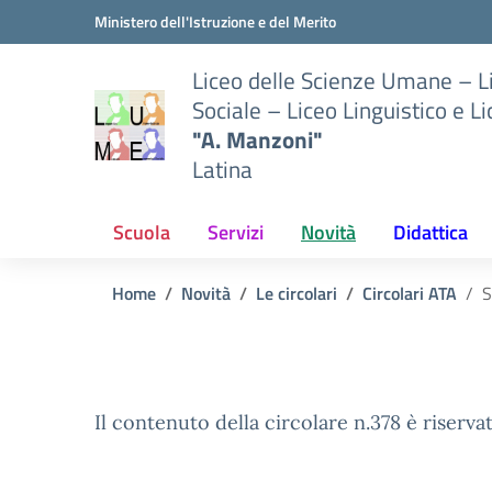
Vai ai contenuti
Vai al menu di navigazione
Vai al footer
Ministero dell'Istruzione e del Merito
Liceo delle Scienze Umane – 
Sociale – Liceo Linguistico e L
"A. Manzoni"
Latina
Scuola
Servizi
Novità
Didattica
Home
Novità
Le circolari
Circolari ATA
S
Il contenuto della circolare n.378 è riservat