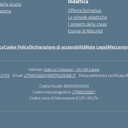
Didattica
della scuola
Offerta formativa
azione
Le schede didattiche
I progetti delle classi
Esame di Maturità
cy
Cookie Policy
Dichiarazione di accessibilità
Note Legali
Meccanism
Indirizzo:
Viale Le Corbusier - 04100 Latina
63755
Email:
LTPM030007@ISTRUZIONE.IT
Posta elettronica certificata 
Codice fiscale: 80003020593
Codice meccanografico:
LTPM030007
Codice unico di fatturazione (CUF): UFLIT4