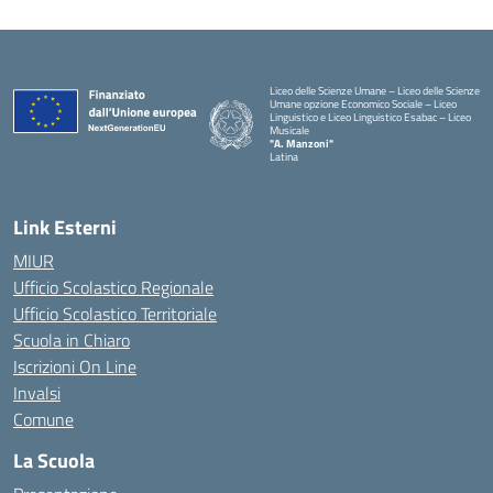
Liceo delle Scienze Umane – Liceo delle Scienze
Umane opzione Economico Sociale – Liceo
Linguistico e Liceo Linguistico Esabac – Liceo
Musicale
"A. Manzoni"
Latina
Link Esterni
MIUR
Ufficio Scolastico Regionale
Ufficio Scolastico Territoriale
Scuola in Chiaro
Iscrizioni On Line
Invalsi
Comune
La Scuola