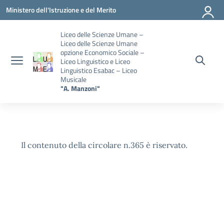
Vai ai contenuti
Vai al menu di navigazione
Vai al footer
Ministero dell'Istruzione e del Merito
Liceo delle Scienze Umane –
Liceo delle Scienze Umane
opzione Economico Sociale –
Liceo Linguistico e Liceo
Linguistico Esabac – Liceo
Musicale
"A. Manzoni"
Il contenuto della circolare n.365 è riservato.