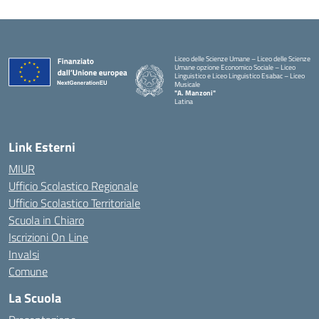
Liceo delle Scienze Umane – Liceo delle Scienze
Umane opzione Economico Sociale – Liceo
Linguistico e Liceo Linguistico Esabac – Liceo
Musicale
"A. Manzoni"
Latina
Link Esterni
MIUR
Ufficio Scolastico Regionale
Ufficio Scolastico Territoriale
Scuola in Chiaro
Iscrizioni On Line
Invalsi
Comune
La Scuola