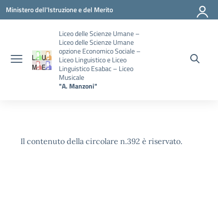
Vai ai contenuti
Vai al menu di navigazione
Vai al footer
Ministero dell'Istruzione e del Merito
Liceo delle Scienze Umane –
Liceo delle Scienze Umane
opzione Economico Sociale –
Liceo Linguistico e Liceo
Linguistico Esabac – Liceo
Musicale
"A. Manzoni"
Il contenuto della circolare n.392 è riservato.